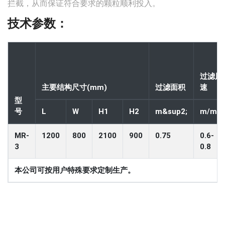
拦截，从而保证符合要求的颗粒顺利投入。
技术参数：
过滤风
主要结构尺寸(mm)
过滤面积
速
型
号
L
W
H1
H2
m&sup2;
m/min
MR-
1200
800
2100
900
0.75
0.6-
3
0.8
本公司可按用户特殊要求定制生产。